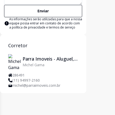
Enviar
As informações serão utilizadas para que a nossa
equipe possa entrar em contato de acordo com
a
política de privacidade e termos de serviço
Corretor
Parra Imoveis - Aluguel,
Michel Gama
Venda, Adm. de Imóveis
e Jurídico em São Paulo
286491
(11) 94997-2160
michel@parraimoveis.com.br