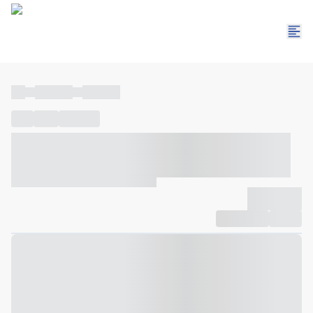
----
----- -----
----- -----
----
-----
---- ------
----- ----- -- ------ ---- ---- -- ----- ----- -----
--- ------
----- ----- -- ------ ----- ----- -- ------
-------------
Compartilhar
Favorito