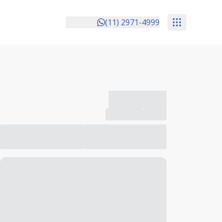
(11) 2971-4999
-------------
Compartilhar
Favorito