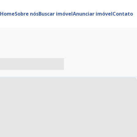
Home
Sobre nós
Buscar imóvel
Anunciar imóvel
Contato
-- ----- ----- --- ------