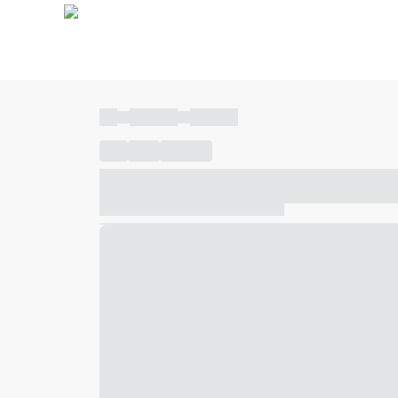
----
----- -----
----- -----
----
-----
---- ------
----- ----- -- ------ ---- ---- -- ---
----- ----- -- ------ ----- ----- -- ------