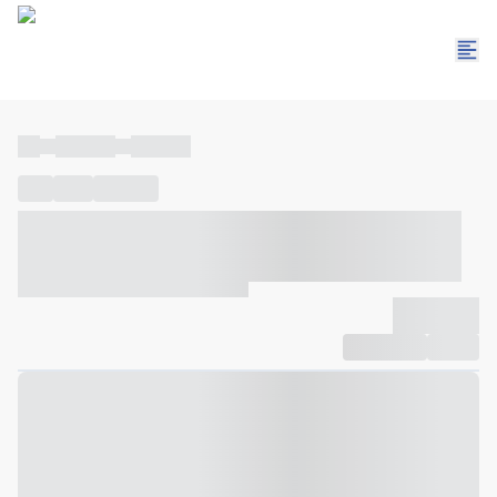
----
----- -----
----- -----
----
-----
---- ------
----- ----- -- ------ ---- ---- -- ----- ----- -----
--- ------
----- ----- -- ------ ----- ----- -- ------
-------------
Compartilhar
Favorito