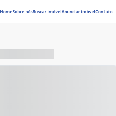
Home
Sobre nós
Buscar imóvel
Anunciar imóvel
Contato
-- ----- ----- --- ------