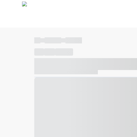
----
----- -----
----- -----
----
-----
---- ------
----- ----- -- ------ ---- ---- -- ---
----- ----- -- ------ ----- ----- -- ------