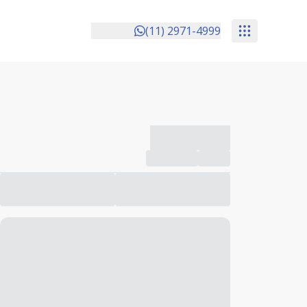
(11) 2971-4999
-------------
Compartilhar
Favorito