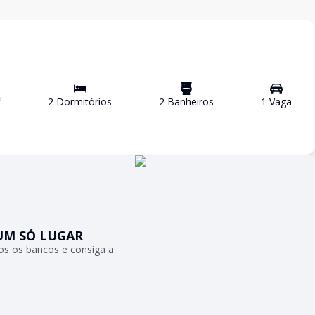
²
2
Dormitório
s
2
Banheiro
s
1
Vaga
UM SÓ LUGAR
s os bancos e consiga a