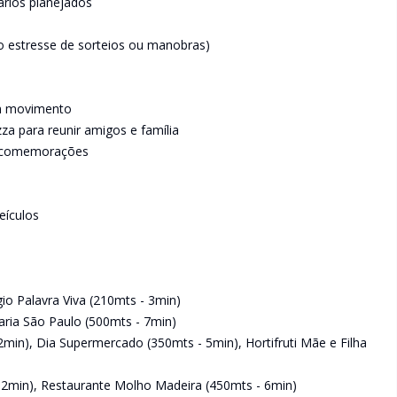
ários planejados
 o estresse de sorteios ou manobras)
em movimento
za para reunir amigos e família
as comemorações
eículos
gio Palavra Viva (210mts - 3min)
aria São Paulo (500mts - 7min)
min), Dia Supermercado (350mts - 5min), Hortifruti Mãe e Filha
 2min), Restaurante Molho Madeira (450mts - 6min)