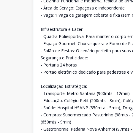
- Cozinha: Funcional e moderna, repleta de arm
- Área de Serviço: Espaçosa e independente
- Vaga: 1 Vaga de garagem coberta e fixa (sem
Infraestrutura e Lazer:
- Quadra Poliesportiva: Para manter o corpo 
- Espaço Gourmet: Churrasqueira e Forno de Piz
- Salão de Festas: O cenário perfeito para su
Segurança e Praticidade:
- Portaria 24 horas
- Portão eletrônico dedicado para pedestres e v
Localização Estratégica:
- Transporte: Metrô Santana (900mts - 12min)
- Educação: Colégio Petit (200mts - 3min), Colé
- Saúde: Hospital HSANP (350mta - 5min), Drog
- Compras: Supermercado Pastorinho (98mts - 2
(650mts - 9min)
- Gastronomia: Padaria Nova Anhembi (97mts -