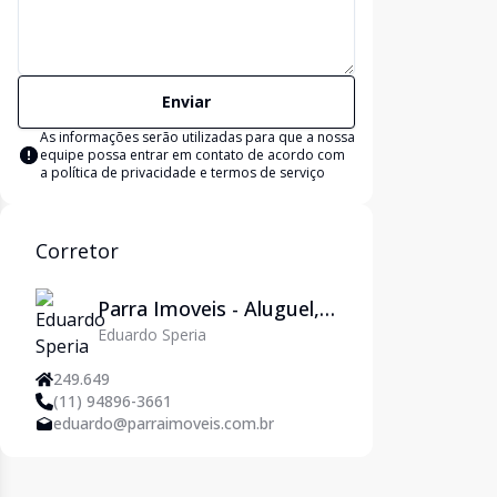
Enviar
As informações serão utilizadas para que a nossa
equipe possa entrar em contato de acordo com
a
política de privacidade e termos de serviço
Corretor
Parra Imoveis - Aluguel,
Eduardo Speria
Venda, Adm. de Imóveis
e Jurídico em São Paulo
249.649
(11) 94896-3661
eduardo@parraimoveis.com.br