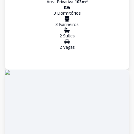
Área Privativa
103
m²
3
Dormitório
s
3
Banheiro
s
2
Suíte
s
2
Vaga
s