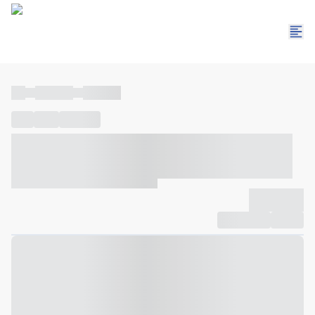
----
----- -----
----- -----
----
-----
---- ------
----- ----- -- ------ ---- ---- -- ----- ----- -----
--- ------
----- ----- -- ------ ----- ----- -- ------
-------------
Compartilhar
Favorito