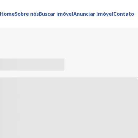
Home
Sobre nós
Buscar imóvel
Anunciar imóvel
Contato
-- ----- ----- --- ------