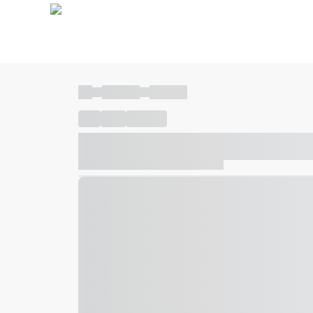
----
----- -----
----- -----
----
-----
---- ------
----- ----- -- ------ ---- ---- -- ---
----- ----- -- ------ ----- ----- -- ------