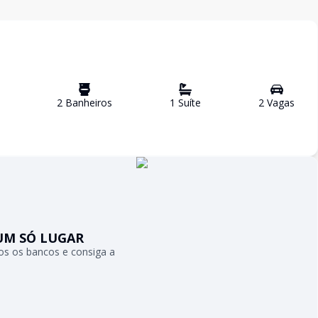
2
Banheiro
s
1
Suíte
2
Vaga
s
UM SÓ LUGAR
s os bancos e consiga a