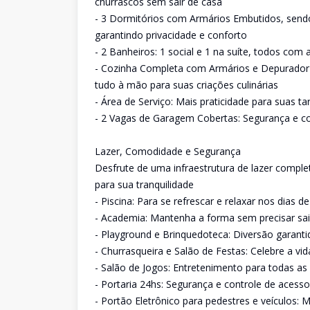
churrascos sem sair de casa
- 3 Dormitórios com Armários Embutidos, sendo 
garantindo privacidade e conforto
- 2 Banheiros: 1 social e 1 na suíte, todos co
- Cozinha Completa com Armários e Depurador de
tudo à mão para suas criações culinárias
- Área de Serviço: Mais praticidade para suas t
- 2 Vagas de Garagem Cobertas: Segurança e c
Lazer, Comodidade e Segurança
Desfrute de uma infraestrutura de lazer comple
para sua tranquilidade
- Piscina: Para se refrescar e relaxar nos dias de
- Academia: Mantenha a forma sem precisar sa
- Playground e Brinquedoteca: Diversão garant
- Churrasqueira e Salão de Festas: Celebre a v
- Salão de Jogos: Entretenimento para todas as
- Portaria 24hs: Segurança e controle de acesso
- Portão Eletrônico para pedestres e veículos: