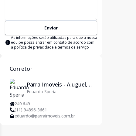
Enviar
As informações serão utilizadas para que a nossa
equipe possa entrar em contato de acordo com
a
política de privacidade e termos de serviço
Corretor
Parra Imoveis - Aluguel,
Eduardo Speria
Venda, Adm. de Imóveis
e Jurídico em São Paulo
249.649
(11) 94896-3661
eduardo@parraimoveis.com.br