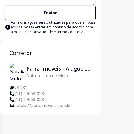
Enviar
As informações serão utilizadas para que a nossa
equipe possa entrar em contato de acordo com
a
política de privacidade e termos de serviço
Corretor
Parra Imoveis - Aluguel,
Natalia Lima de Melo
Venda, Adm. de Imóveis
e Jurídico em São Paulo
24.481J
(11) 97053-0281
(11) 97053-0281
natalia@parraimoveis.com.br