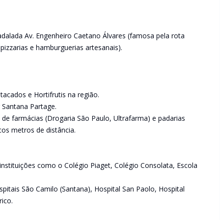
adalada Av. Engenheiro Caetano Álvares (famosa pela rota
izzarias e hamburguerias artesanais).
acados e Hortifrutis na região.
g Santana Partage.
s de farmácias (Drogaria São Paulo, Ultrafarma) e padarias
cos metros de distância.
instituições como o Colégio Piaget, Colégio Consolata, Escola
pitais São Camilo (Santana), Hospital San Paolo, Hospital
ico.