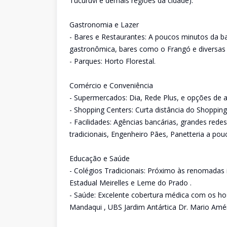
Tucuruvi e demais regiões da cidade).
Gastronomia e Lazer
- Bares e Restaurantes: A poucos minutos da b
gastronômica, bares como o Frangó e diversas p
- Parques: Horto Florestal.
Comércio e Conveniência
- Supermercados: Dia, Rede Plus, e opções de at
- Shopping Centers: Curta distância do Shoppin
- Facilidades: Agências bancárias, grandes rede
tradicionais, Engenheiro Pães, Panetteria a pou
Educação e Saúde
- Colégios Tradicionais: Próximo às renomadas 
Estadual Meirelles e Leme do Prado .
- Saúde: Excelente cobertura médica com os hos
Mandaqui , UBS Jardim Antártica Dr. Mario Amér