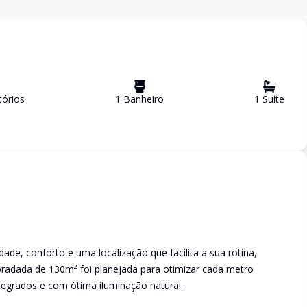
ório
s
1
Banheiro
1
Suíte
idade, conforto e uma localização que facilita a sua rotina,
bradada de 130m² foi planejada para otimizar cada metro
egrados e com ótima iluminação natural.